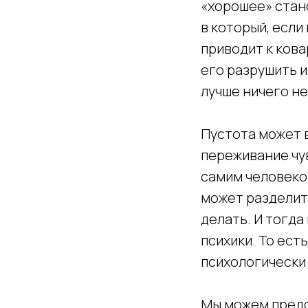
«хорошее» стано
в который, если
приводит к кова
его разрушить и
лучше ничего не
Пустота может 
переживание чув
самим человеком
может разделить
делать. И тогда
психики. То ест
психологически
Мы можем предс