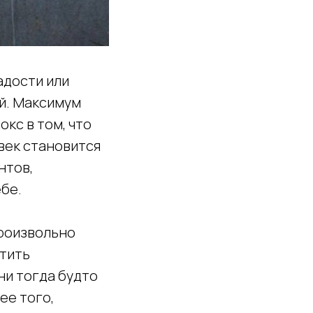
адости или
ий. Максимум
окс в том, что
овек становится
нтов,
бе.
произвольно
стить
ни тогда будто
ее того,