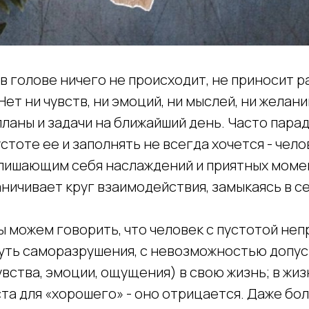
 в голове ничего не происходит, не приносит р
 Нет ни чувств, ни эмоций, ни мыслей, ни желан
ланы и задачи на ближайший день. Часто парад
устоте ее и заполнять не всегда хочется - чел
лишающим себя наслаждений и приятных моме
ничивает круг взаимодействия, замыкаясь в се
ы можем говорить, что человек с пустотой не
путь саморазрушения, с невозможностью допу
вства, эмоции, ощущения) в свою жизнь; в жиз
та для «хорошего» - оно отрицается. Даже бол