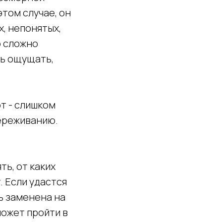
том случае, он
, непонятых,
о сложно
ть ощущать,
от - слишком
переживанию.
ь, от каких
. Если удастся
ь заменена на
ожет пройти в