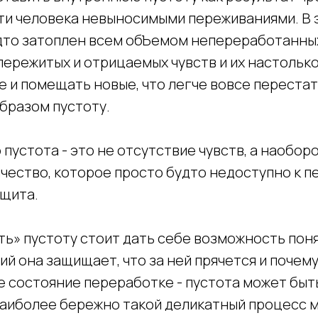
и человека невыносимыми переживаниями. В э
дто затоплен всем обЪемом непереработанных
пережитых и отрицаемых чувств и их настольк
е и помещать новые, что легче вовсе переста
бразом пустоту.
о пустота - это не отсутствие чувств, а наобор
ичество, которое просто будто недоступно к 
ащита.
ь» пустоту стоит дать себе возможность понят
й она защищает, что за ней прячется и почему
е состояние переработке - пустота может быт
Наиболее бережно такой деликатный процесс м