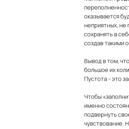
переполненност
оказывается бу
неприятных, не 
сохранять в себ
создав такими о
Вывод в том, чт
большое их кол
Пустота - это з
Чтобы «заполнит
именно состояни
подвернуть сво
чувствование. 