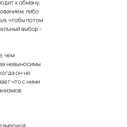
одит к обману,
рованием, либо
ья, чтобы потом
тельный выбор -
, чем
тва невыносимы
когда он не
ает что с ними
ханизмов
ь
резмерной