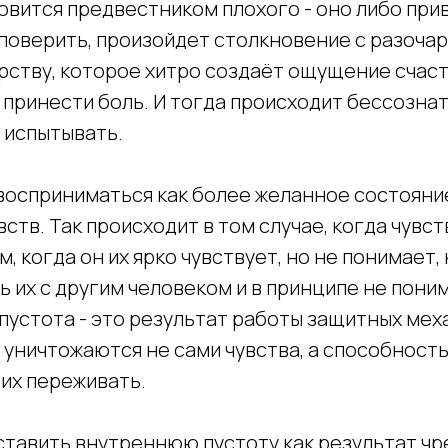
вится предвестником плохого - оно либо прив
 поверить, произойдет столкновение с разоча
рству, которое хитро создаёт ощущение счаст
 принести боль. И тогда происходит бессозна
 испытывать.
восприниматься как более желанное состояние
ств. Так происходит в том случае, когда чувс
, когда он их ярко чувствует, но не понимает, 
 их с другим человеком и в принципе не поним
 пустота - это результат работы защитных ме
ь уничтожаются не сами чувства, а способност
 их переживать.
тавить внутреннюю пустоту как результат ч